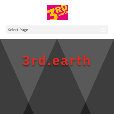
Select Page
Video-
Player
3rd.earth