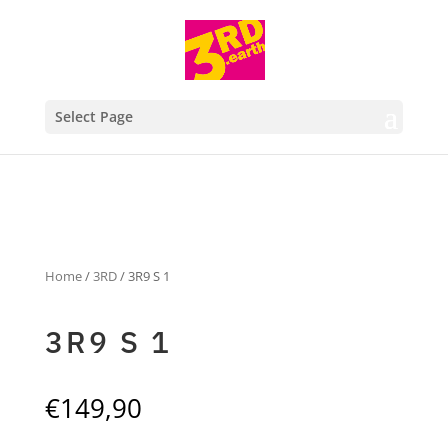
Select Page
Home
/
3RD
/ 3R9 S 1
3R9 S 1
€
149,90