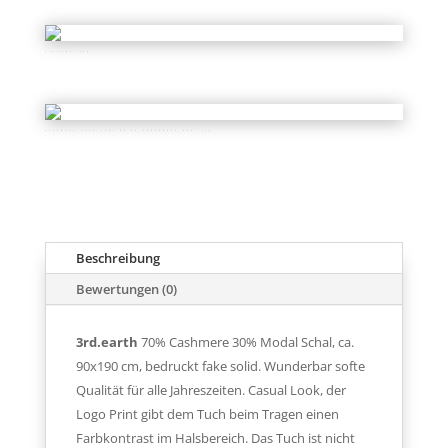
3rd-label.jpg
Ashampoo_Snap_2021.06.11_14h24m22s_007_.jpg
Beschreibung
Bewertungen (0)
3rd.earth
70% Cashmere 30% Modal Schal, ca.
90x190 cm, bedruckt fake solid. Wunderbar softe
Qualität für alle Jahreszeiten. Casual Look, der
Logo Print gibt dem Tuch beim Tragen einen
Farbkontrast im Halsbereich. Das Tuch ist nicht