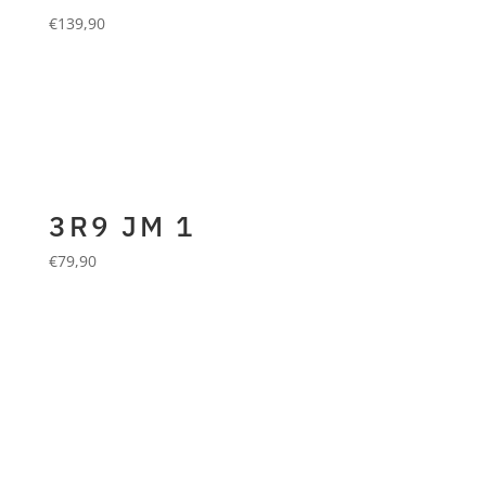
€
139,90
3rd.earth
Schal aus 90%
Wolle und 10% Cashmere.
pink melange
3R9 JM 1
€
79,90
3rd.earth
Mütze aus 90%
Wolle und 10% Cashmere.
foggy grey